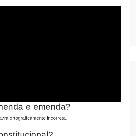
 emenda e emenda?
avra ortograficamente incorreta.
nstitucional?