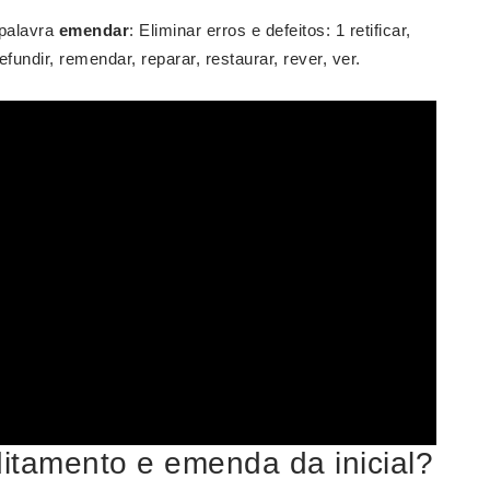
 palavra
emendar
: Eliminar erros e defeitos: 1 retificar,
 refundir, remendar, reparar, restaurar, rever, ver.
ditamento e emenda da inicial?