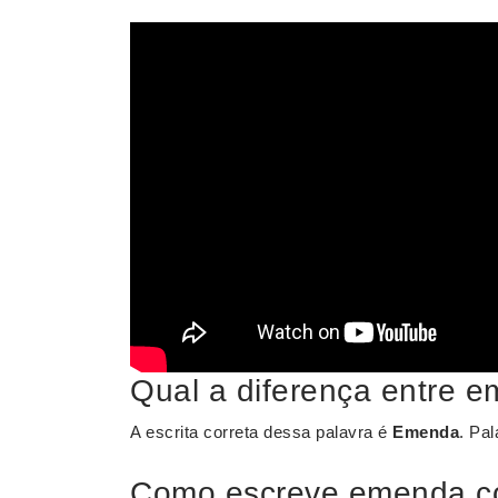
Qual a diferença entre
A escrita correta dessa palavra é
Emenda
. Pal
Como escreve emenda co