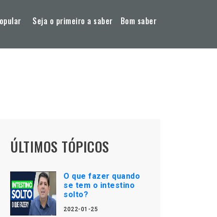
opular
Seja o primeiro a saber
Bom saber
ÚLTIMOS TÓPICOS
O que fazer quando
se tem o intestino
solto?
2022-01-25