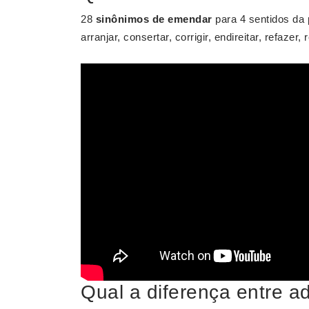
28
sinônimos de emendar
para 4 sentidos da
arranjar, consertar, corrigir, endireitar, refazer,
Qual a diferença entre a