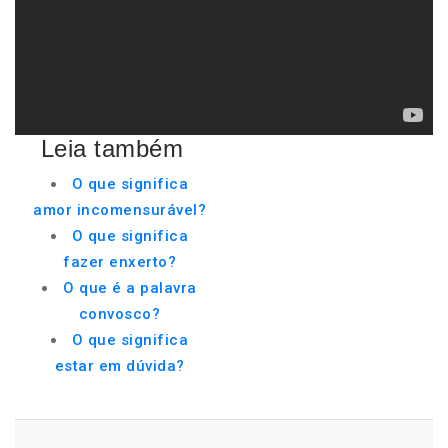
Leia também
O que significa
amor incomensurável?
O que significa
fazer enxerto?
O que é a palavra
convosco?
O que significa
estar em dúvida?