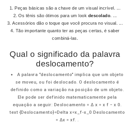
Peças básicas são a chave de um visual incrível. ...
Os tênis são ótimos para um look
descolado
. ...
Acessórios dão o toque que você procura no visual. ...
Tão importante quanto ter as peças certas, é saber
combiná-las.
Qual o significado da palavra
deslocamento?
A palavra "deslocamento" implica que um objeto
se moveu, ou foi deslocado. O deslocamento é
definido como a variação na posição de um objeto.
Ele pode ser definido matematicamente pela
equação a seguir: Deslocamento = Δ x = x f − x 0.
text {Deslocamento}=Delta x=x_f-x_0 Deslocamento
= Δx = xf. ​.