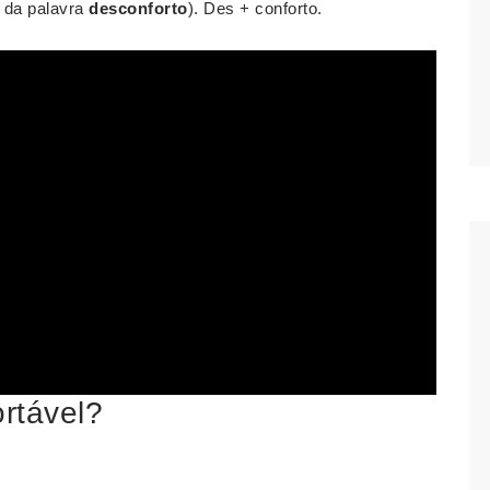
 da palavra
desconforto
). Des + conforto.
rtável?