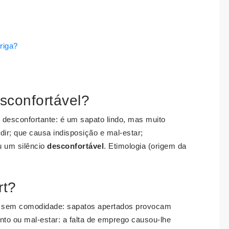
riga?
sconfortável?
; desconfortante: é um sapato lindo, mas muito
dir; que causa indisposição e mal-estar;
 um silêncio
desconfortável
. Etimologia (origem da
rt?
o; sem comodidade: sapatos apertados provocam
to ou mal-estar: a falta de emprego causou-lhe