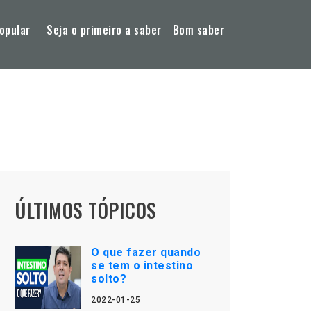
opular
Seja o primeiro a saber
Bom saber
ÚLTIMOS TÓPICOS
O que fazer quando
se tem o intestino
solto?
2022-01-25