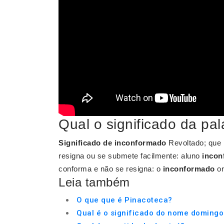
Qual o significado da pa
Significado de inconformado
Revoltado; que 
resigna ou se submete facilmente: aluno
incon
conforma e não se resigna: o
inconformado
or
Leia também
O que que é Pinacoteca?
Qual é o significado do nome domingo