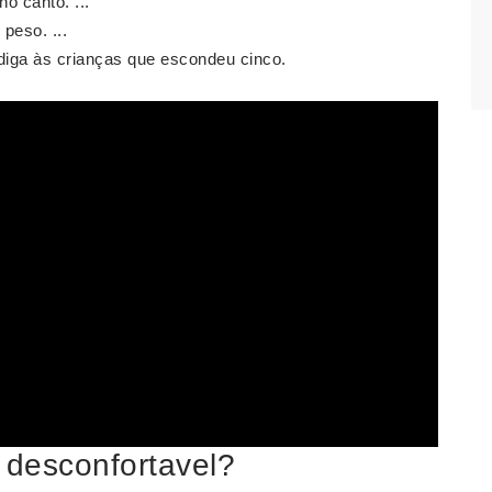
o canto. ...
peso. ...
iga às crianças que escondeu cinco.
desconfortavel?