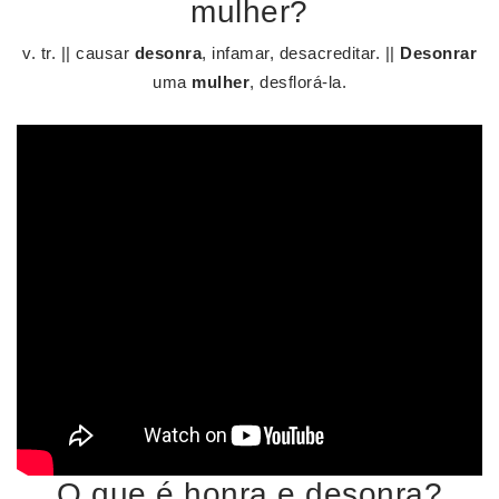
mulher?
v. tr. || causar
desonra
, infamar, desacreditar. ||
Desonrar
uma
mulher
, desflorá-la.
O que é honra e desonra?