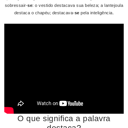
sobressair-
se
: o vestido destacava sua beleza; a lantejoula
destaca o chapéu; destacava-
se
pela inteligência.
O que significa a palavra
destaca?