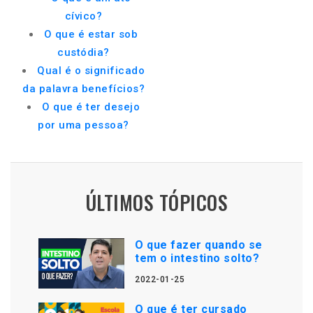
cívico?
O que é estar sob
custódia?
Qual é o significado
da palavra benefícios?
O que é ter desejo
por uma pessoa?
ÚLTIMOS TÓPICOS
O que fazer quando se
tem o intestino solto?
2022-01-25
O que é ter cursado