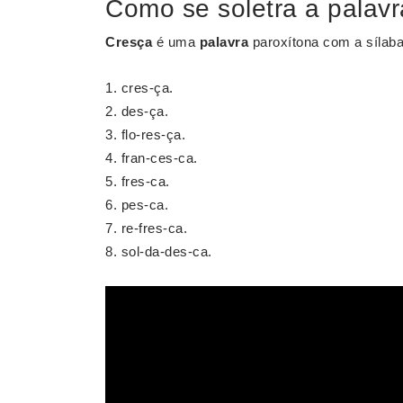
Como se soletra a palavr
Cresça
é uma
palavra
paroxítona com a sílaba 
cres-ça.
des-ça.
flo-res-ça.
fran-ces-ca.
fres-ca.
pes-ca.
re-fres-ca.
sol-da-des-ca.