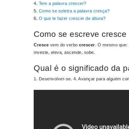
Tem a palavra crescer?
Como se soletra a palavra cresça?
O que te fazer crescer de altura?
Como se escreve cresce
Cresce
vem do verbo
crescer
. O mesmo que: a
investe, eleva, ascende, sobe.
Qual é o significado da 
1. Desenvolver-se. 4. Avançar para alguém c