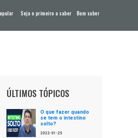
opular
Seja o primeiro a saber
Bom saber
ÚLTIMOS TÓPICOS
O que fazer quando
se tem o intestino
solto?
2022-01-25