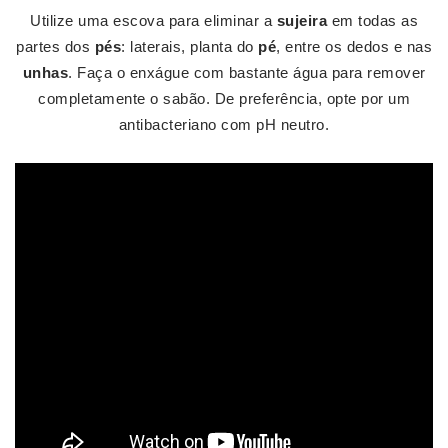
Utilize uma escova para eliminar a
sujeira
em todas as
partes dos
pés
: laterais, planta do
pé
, entre os dedos e nas
unhas
. Faça o enxágue com bastante água para remover
completamente o sabão. De preferência, opte por um
antibacteriano com pH neutro.