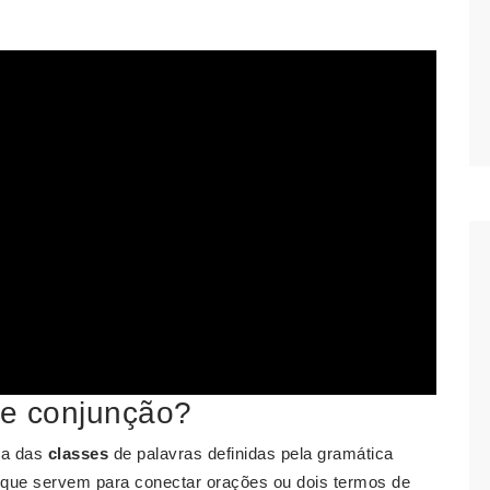
se conjunção?
ma das
classes
de palavras definidas pela gramática
 que servem para conectar orações ou dois termos de