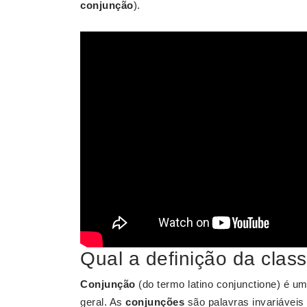
conjunção
).
Qual a definição da clas
Conjunção
(do termo latino conjunctione) é u
geral. As
conjunções
são palavras invariáveis