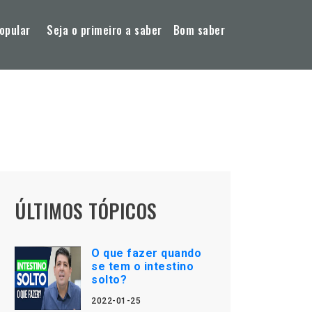
opular
Seja o primeiro a saber
Bom saber
ÚLTIMOS TÓPICOS
O que fazer quando
se tem o intestino
solto?
2022-01-25