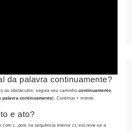
al da palavra continuamente?
es ou obstáculos: seguia seu caminho
continuamente
,
a
palavra continuamente
). Contínuo + mente.
to e ato?
e com c, pois na sequência interior ct, escreve-se a