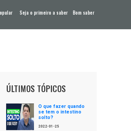
opular
Seja o primeiro a saber
Bom saber
ÚLTIMOS TÓPICOS
O que fazer quando
se tem o intestino
solto?
2022-01-25