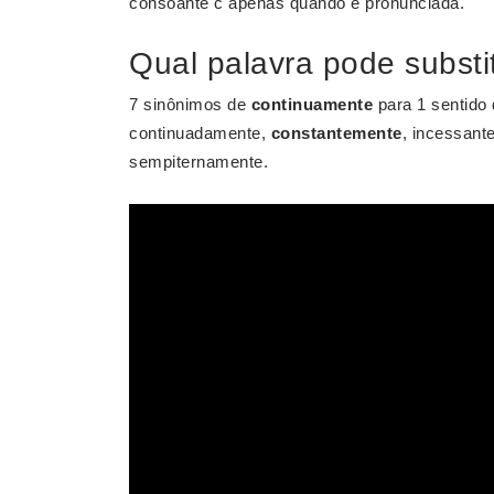
consoante c apenas quando é pronunciada.
Qual palavra pode substi
7 sinônimos de
continuamente
para 1 sentido
continuadamente,
constantemente
, incessant
sempiternamente.