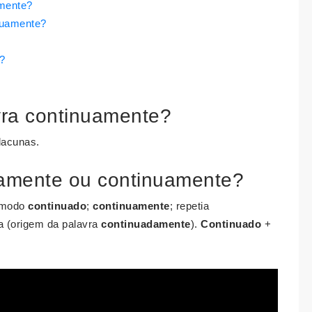
amente?
inuamente?
e?
vra continuamente?
 lacunas.
damente ou continuamente?
 modo
continuado
;
continuamente
; repetia
a (origem da palavra
continuadamente
).
Continuado
+