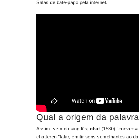
Salas de bate-papo pela internet.
Qual a origem da palavra
Assim, vem do «ing[lês]
chat
(1530) "conversa i
chatteren "falar, emitir sons semelhantes ao da 