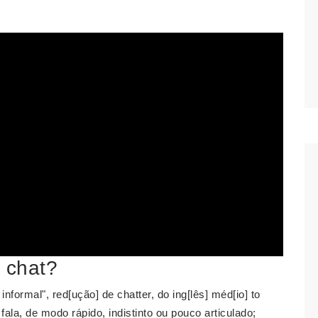
 chat?
nformal", red[ução] de chatter, do ing[lês] méd[io] to
fala, de modo rápido, indistinto ou pouco articulado;