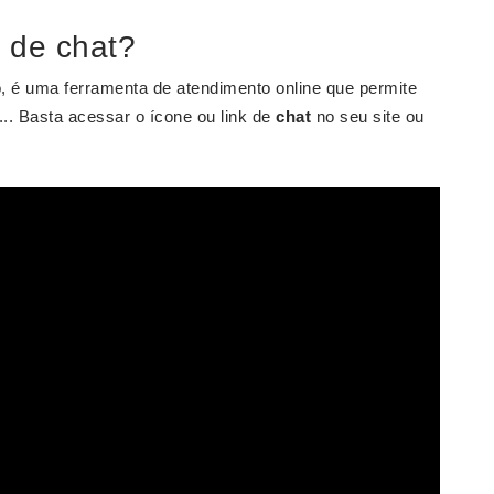
 de chat?
o, é uma ferramenta de atendimento online que permite
.. Basta acessar o ícone ou link de
chat
no seu site ou