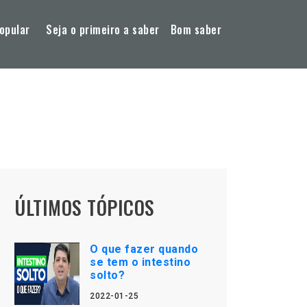
opular
Seja o primeiro a saber
Bom saber
ÚLTIMOS TÓPICOS
O que fazer quando
se tem o intestino
solto?
2022-01-25