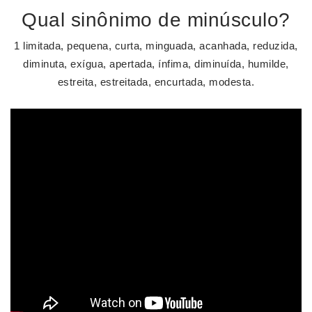
Qual sinônimo de minúsculo?
1 limitada, pequena, curta, minguada, acanhada, reduzida,
diminuta, exígua, apertada, ínfima, diminuída, humilde,
estreita, estreitada, encurtada, modesta.