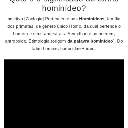
hominídeo?
adjetivo [Zoologia] Pertencente aos
Hominídeos
, família
dos primatas, de gênero único Homo, da qual pertence o
homem e seus ancestrais. Semelhante ao homem;
antropoide. Etimologia (origem
da palavra hominídeo
). Do
latim homine; hominidae + ídeo.