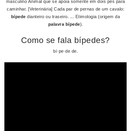
masculino Animal que se apoia somente em dois pés para
caminhar. [Veterinária] Cada par de pernas de um cavalo:
bípede
dianteiro ou traseiro. ... Etimologia (origem da
palavra bípede
).
Como se fala bípedes?
bí·pe·de de.