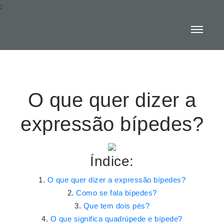
:
O que quer dizer a
expressão bípedes?
Índice:
O que quer dizer a expressão bípedes?
Como se fala bípedes?
Que tem dois pés?
O que significa quadrúpede e bípede?