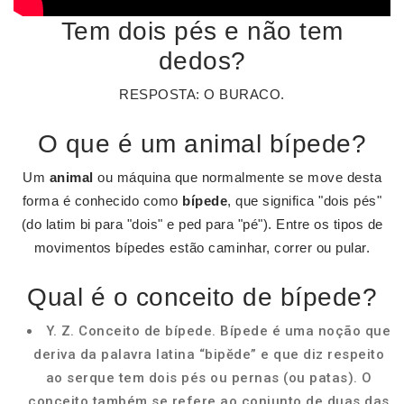
Tem dois pés e não tem
dedos?
RESPOSTA: O BURACO.
O que é um animal bípede?
Um
animal
ou máquina que normalmente se move desta
forma é conhecido como
bípede
, que significa "dois pés"
(do latim bi para "dois" e ped para "pé"). Entre os tipos de
movimentos bípedes estão caminhar, correr ou pular.
Qual é o conceito de bípede?
Y. Z. Conceito de bípede. Bípede é uma noção que
deriva da palavra latina “bipĕde” e que diz respeito
ao serque tem dois pés ou pernas (ou patas). O
conceito também se refere ao conjunto de duas das