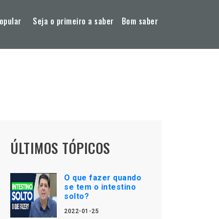
opular
Seja o primeiro a saber
Bom saber
ÚLTIMOS TÓPICOS
O que fazer quando
se tem o intestino
solto?
2022-01-25