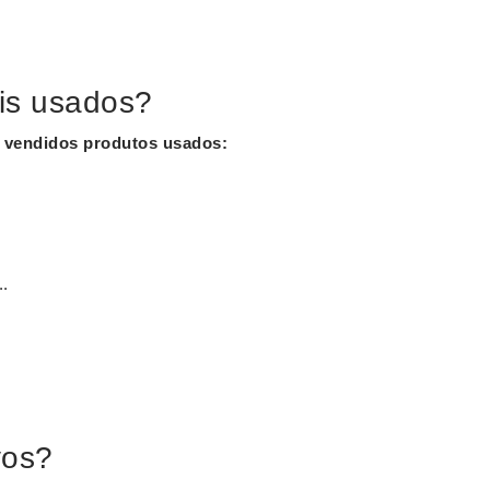
is usados?
r vendidos produtos
usados
:
..
vos?