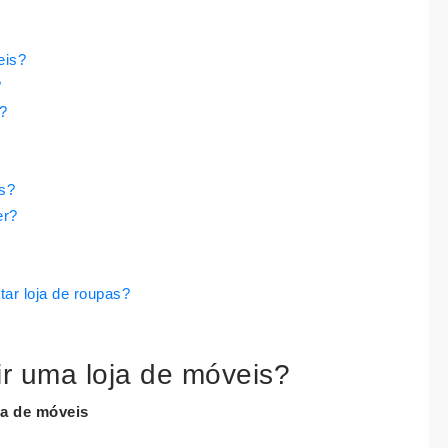
eis?
?
?
s?
er?
ar loja de roupas?
ir uma loja de móveis?
ja de móveis