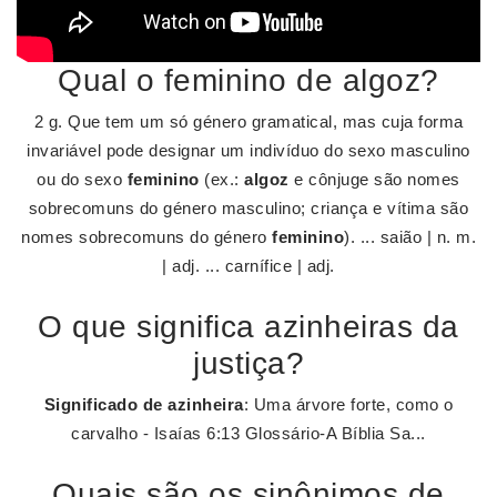
Qual o feminino de algoz?
2 g. Que tem um só género gramatical, mas cuja forma
invariável pode designar um indivíduo do sexo masculino
ou do sexo
feminino
(ex.:
algoz
e cônjuge são nomes
sobrecomuns do género masculino; criança e vítima são
nomes sobrecomuns do género
feminino
). ... saião | n. m.
| adj. ... carnífice | adj.
O que significa azinheiras da
justiça?
Significado de azinheira
: Uma árvore forte, como o
carvalho - Isaías 6:13 Glossário-A Bíblia Sa...
Quais são os sinônimos de