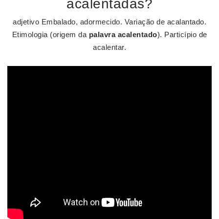
acalentadas?
adjetivo Embalado, adormecido. Variação de acalantado.
Etimologia (origem da
palavra acalentado
). Particípio de
acalentar.