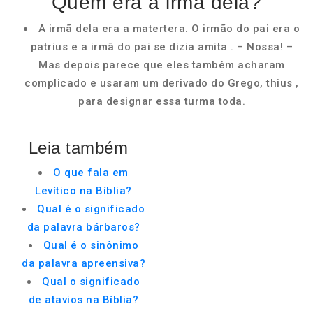
Quem era a irmã dela?
A irmã dela era a matertera. O irmão do pai era o
patrius e a irmã do pai se dizia amita . – Nossa! –
Mas depois parece que eles também acharam
complicado e usaram um derivado do Grego, thius ,
para designar essa turma toda.
Leia também
O que fala em
Levítico na Bíblia?
Qual é o significado
da palavra bárbaros?
Qual é o sinônimo
da palavra apreensiva?
Qual o significado
de atavios na Bíblia?