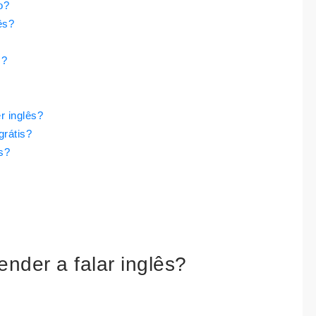
o?
ês?
s?
r inglês?
grátis?
s?
nder a falar inglês?