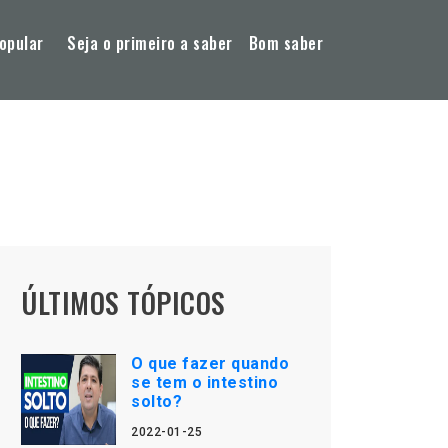
opular
Seja o primeiro a saber
Bom saber
ÚLTIMOS TÓPICOS
O que fazer quando
se tem o intestino
solto?
2022-01-25