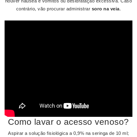
houver náusea e vômitos ou desidratação excessiva. Caso
contrário, vão procurar administrar
soro na veia
.
Como lavar o acesso venoso?
Aspirar a solução fisiológica a 0,9% na seringa de 10 ml;