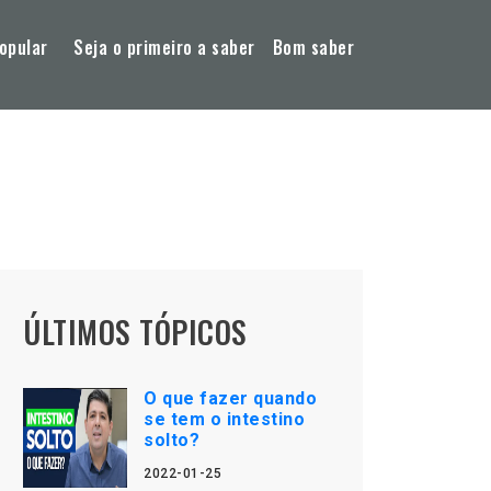
opular
Seja o primeiro a saber
Bom saber
ÚLTIMOS TÓPICOS
O que fazer quando
se tem o intestino
solto?
2022-01-25