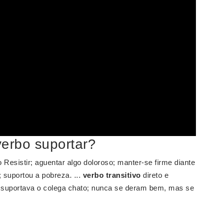
verbo suportar?
o Resistir; aguentar algo doloroso; manter-se firme diante
 suportou a pobreza. ...
verbo transitivo
direto e
o: suportava o colega chato; nunca se deram bem, mas se