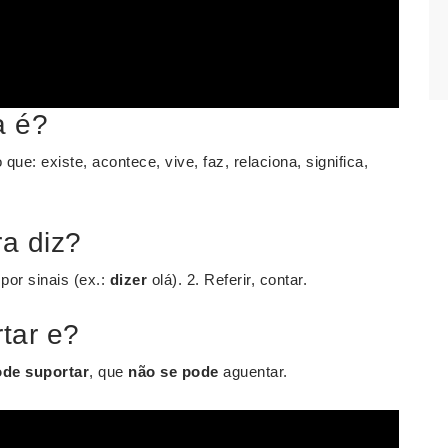
a é?
e: existe, acontece, vive, faz, relaciona, significa,
ra diz?
 por sinais (ex.:
dizer
olá). 2. Referir, contar.
tar e?
ode suportar
, que
não se pode
aguentar.