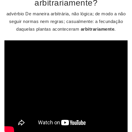
arbitrariamente?
advérbio De maneira arbitrária, não lógica; de modo a não
seguir normas nem regras; casualmente: a fecundação
daquelas plantas aconteceram
arbitrariamente
.