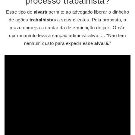
processo trabalhista?
Esse tipo de
alvará
permite ao advogado liberar o dinheiro
de ações
trabalhistas
a seus clientes. Pela proposta, o
prazo começa a contar da determinação do juiz. O não
cumprimento leva à sanção administrativa. ... “Não tem
nenhum custo para expedir esse
alvará
.”