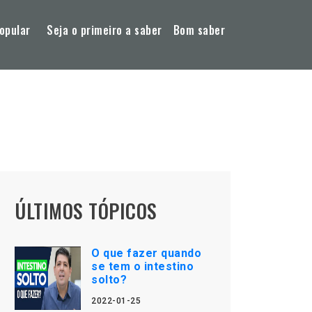
opular
Seja o primeiro a saber
Bom saber
ÚLTIMOS TÓPICOS
O que fazer quando
se tem o intestino
solto?
2022-01-25