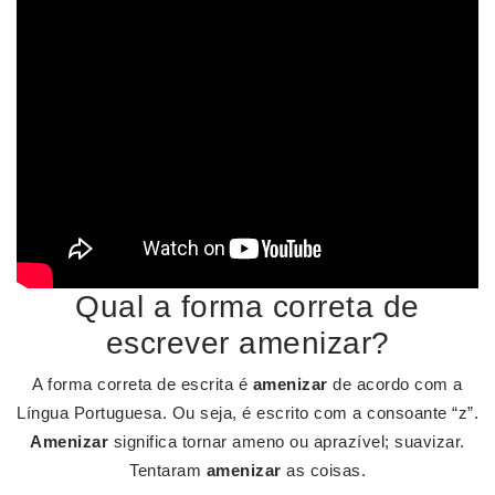
Qual a forma correta de
escrever amenizar?
A forma correta de escrita é
amenizar
de acordo com a
Língua Portuguesa. Ou seja, é escrito com a consoante “z”.
Amenizar
significa tornar ameno ou aprazível; suavizar.
Tentaram
amenizar
as coisas.