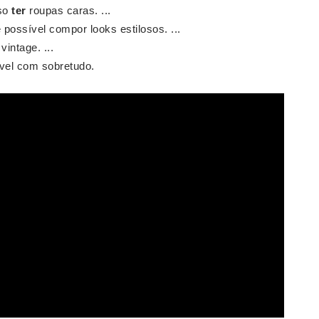
iso
ter
roupas caras. ...
possível compor looks estilosos. ...
intage. ...
vel com sobretudo.