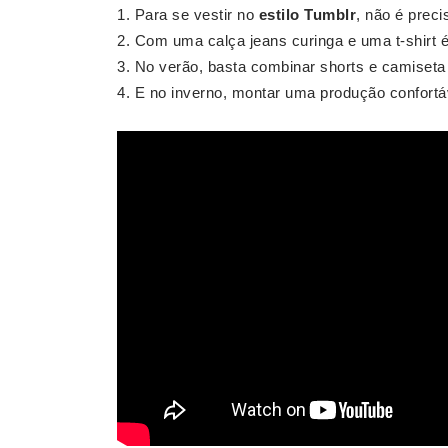
Para se vestir no
estilo Tumblr
, não é prec
Com uma calça jeans curinga e uma t-shirt é 
No verão, basta combinar shorts e camiseta v
E no inverno, montar uma produção confortá