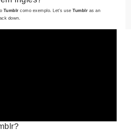
 o
Tumblr
como exemplo. Let's use
Tumblr
as an
ack down.
mblr?