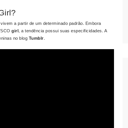
irl?
vivem a partir de um determinado padrão. Embora
o VSCO
girl
, a tendência possui suas especificidades. A
eninas no blog
Tumblr
.