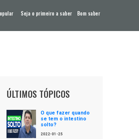
opular
Seja o primeiro a saber
Bom saber
ÚLTIMOS TÓPICOS
O que fazer quando
se tem o intestino
solto?
2022-01-25