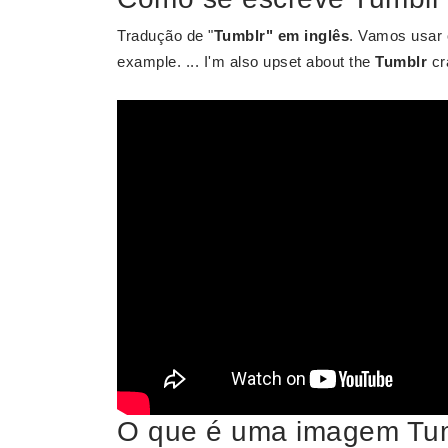
Tradução de "
Tumblr" em inglês
. Vamos usar
example. ... I'm also upset about the
Tumblr
cr
O que é uma imagem Tu