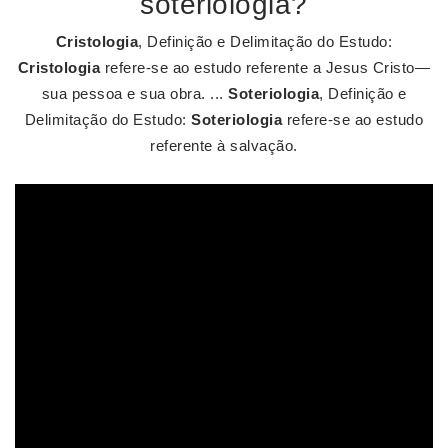
soteriologia?
Cristologia
, Definição e Delimitação do Estudo:
Cristologia
refere-se ao estudo referente a Jesus Cristo—
sua pessoa e sua obra. ...
Soteriologia
, Definição e
Delimitação do Estudo:
Soteriologia
refere-se ao estudo
referente à salvação.