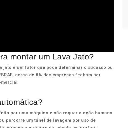
ara montar um Lava Jato?
a jato é um fator que pode determinar o sucesso ou
SEBRAE, cerca de 8% das empresas fecham por
omercial.
automática?
feita por uma máquina e não requer a ação humana
 ou percorre um túnel de lavagem por uso de
té permanecer dentro do veículo, se preferir.