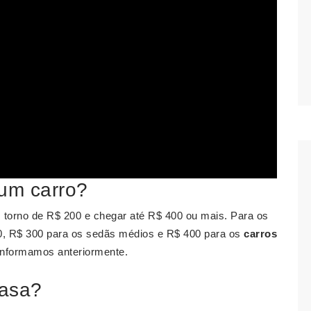
 um carro?
m torno de R$ 200 e chegar até R$ 400 ou mais. Para os
0, R$ 300 para os sedãs médios e R$ 400 para os
carros
 informamos anteriormente.
casa?