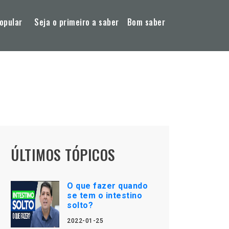
opular
Seja o primeiro a saber
Bom saber
ÚLTIMOS TÓPICOS
O que fazer quando
se tem o intestino
solto?
2022-01-25