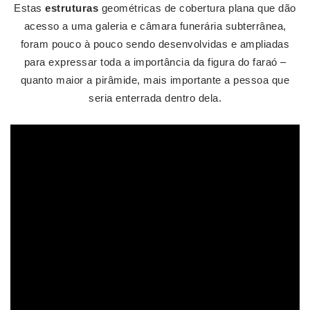
Estas
estruturas
geométricas de cobertura plana que dão
acesso a uma galeria e câmara funerária subterrânea,
foram pouco à pouco sendo desenvolvidas e ampliadas
para expressar toda a importância da figura do faraó –
quanto maior a pirâmide, mais importante a pessoa que
seria enterrada dentro dela.