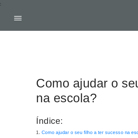
:
Como ajudar o seu
na escola?
Índice:
Como ajudar o seu filho a ter sucesso na es