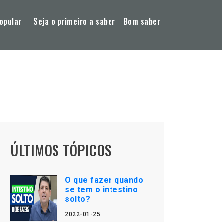
opular
Seja o primeiro a saber
Bom saber
ÚLTIMOS TÓPICOS
O que fazer quando
se tem o intestino
solto?
2022-01-25