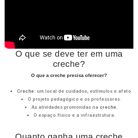
O que se deve ter em uma
creche?
O que a
creche
precisa
oferecer
?
Creche
: um local de cuidados, estímulos e afeto.
O projeto pedagógico e os professores.
As atividades promovidas na
creche
.
O espaço físico e a infraestrutura.
Quanto ganha uma creche