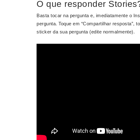
O que responder Stories
Basta tocar na pergunta e, imediatamente o I
pergunta. Toque em “Compartilhar resposta”, t
sticker da sua pergunta (edite normalmente).