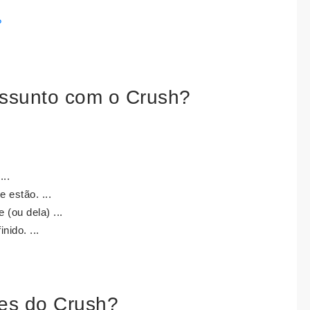
?
assunto com o Crush?
..
 estão. ...
 (ou dela) ...
inido. ...
ies do Crush?