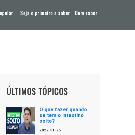
opular
Seja o primeiro a saber
Bom saber
ÚLTIMOS TÓPICOS
O que fazer quando
se tem o intestino
solto?
2022-01-25