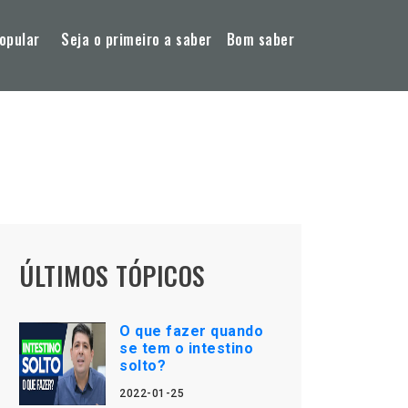
opular
Seja o primeiro a saber
Bom saber
ÚLTIMOS TÓPICOS
O que fazer quando
se tem o intestino
solto?
2022-01-25