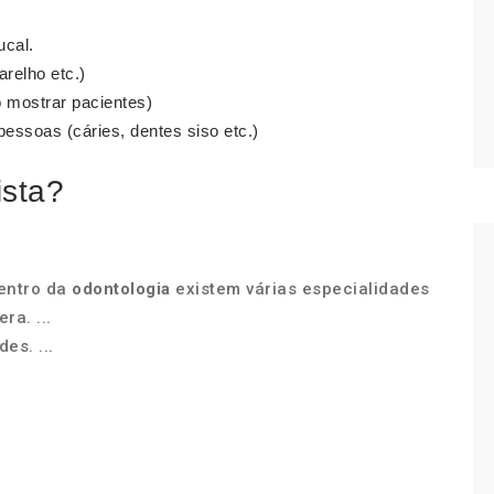
ucal.
relho etc.)
o mostrar pacientes)
ssoas (cáries, dentes siso etc.)
ista?
dentro da
odontologia
existem várias especialidades
ra. ...
es. ...