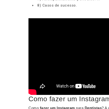
8) Casos de sucesso.
Como fazer um Instagram
Como
fazer um Instagram
para
Dentistas
? A 