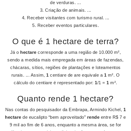
de verduras. ...
Criação de animais. ...
Receber visitantes com turismo rural. ...
Receber eventos particulares.
O que é 1 hectare de terra?
Já o
hectare
corresponde a uma região de 10.000 m²,
sendo a medida mais empregada em áreas de fazendas,
chácaras, sítios, regiões de plantações e loteamentos
rurais. ... Assim,
1
centiare de are equivale a
1
m². O
cálculo do centiare é representado por:
1
/1 =
1
m².
Quanto rende 1 hectare?
Nas contas do pesquisador da Embrapa, Armindo Kichel,
1
hectare
de eucalipto “bem aproveitado”
rende
entre R$ 7 e
9 mil ao fim de 6 anos, enquanto a mesma área, se for