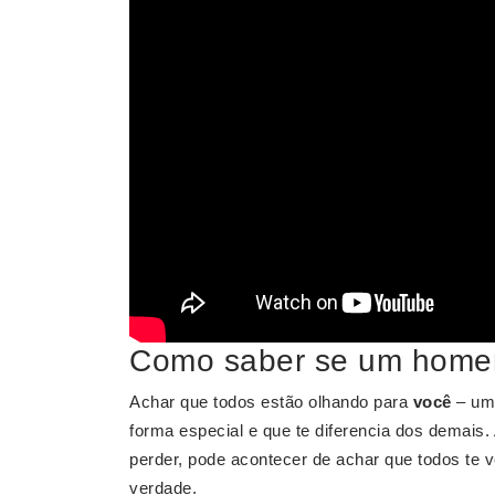
Como saber se um home
Achar que todos estão olhando para
você
– uma
forma especial e que te diferencia dos demais
perder, pode acontecer de achar que todos t
verdade.