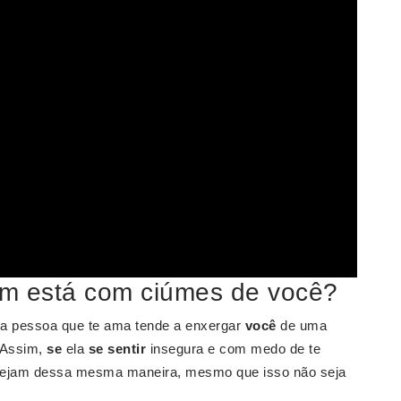
m está com ciúmes de você?
 pessoa que te ama tende a enxergar
você
de uma
. Assim,
se
ela
se sentir
insegura e com medo de te
e vejam dessa mesma maneira, mesmo que isso não seja