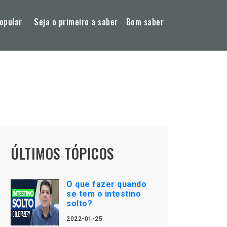
opular
Seja o primeiro a saber
Bom saber
ÚLTIMOS TÓPICOS
O que fazer quando
se tem o intestino
solto?
2022-01-25