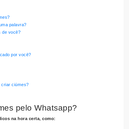
úmes?
uma palavra?
 de você?
cado por você?
 criar ciúmes?
úmes pelo Whatsapp?
icos na hora certa, como: