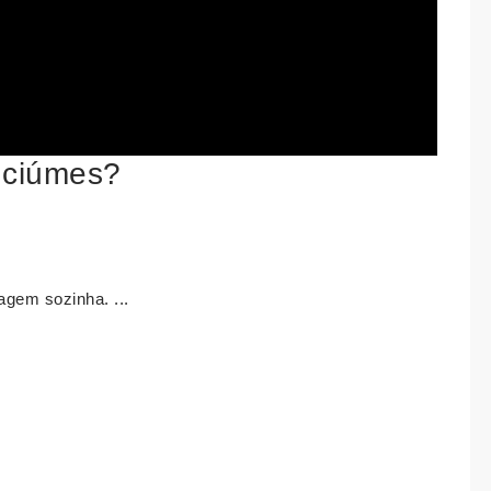
 ciúmes?
gem sozinha. ...