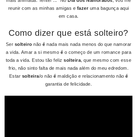
mais animada. Tente! ... “No
Dia dos Namorados
, vou me
reunir com as minhas amigas e
fazer
uma bagunça aqui
em casa.
Como dizer que está solteiro?
Ser
solteiro
não
é
nada mais nada menos do que namorar
a vida. Amar a si mesmo
é
o começo de um romance para
toda a vida. Estou tão feliz
solteira
, que mesmo com esse
frio, não sinto falta de mais nada além do meu edredom.
Estar
solteira
/o não
é
maldição e relacionamento não
é
garantia de felicidade.